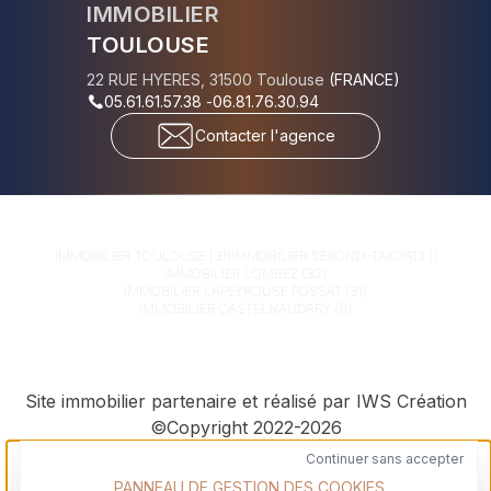
IMMOBILIER
TOULOUSE
22 RUE HYERES
,
31500
Toulouse
(
FRANCE
)
05.61.61.57.38
-
06.81.76.30.94
Contacter l'agence
IMMOBILIER
TOULOUSE (31)
IMMOBILIER
SEKONDI-TAKORDI ()
IMMOBILIER
LOMBEZ (32)
IMMOBILIER
LAPEYROUSE FOSSAT (31)
IMMOBILIER
CASTELNAUDARY (11)
Site immobilier partenaire et réalisé par IWS Création
©Copyright 2022-2026
Continuer sans accepter
PANNEAU DE GESTION DES COOKIES