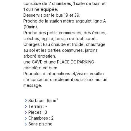
constitué de 2 chambres, 1 salle de bain et 
1 cuisine équipée.

Desservis par le bus 19 et 39. 

Proche de la station métro argoulet ligne A 
(10min).

Proche des petits commerces, des écoles, 
crèches, église, terrain de foot, sport... 

Charges : Eau chaude et froide, chauffage 
au sol et les parties communes, jardins 
arboré entretien. 

une CAVE et une PLACE DE PARKING 
complète ce bien.

Pour plus d'informations et/visites veuillez 
me contacter directement ou laissez moi un 
message.
Surface
:
65
m²
Terrain
:
-
Pièces
:
3
Chambres
:
2
Sans piscine