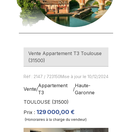
Vente
Appartement T3
Toulouse
(
31500
)
Réf
:
2147
/
723150
Mise à jour le 10/12/2024
Appartement
Haute-
Vente
/
/
T3
Garonne
TOULOUSE
(
31500
)
129 000,00 €
Prix
:
(
Honoraires à la charge du vendeur
)