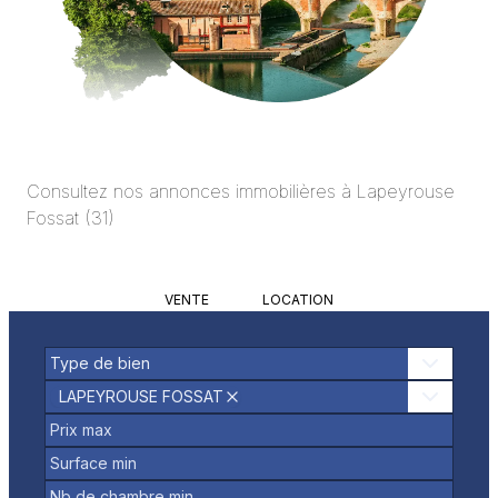
Consultez nos annonces immobilières à
Lapeyrouse
Fossat
(
31
)
VENTE
LOCATION
Type de bien
LAPEYROUSE FOSSAT