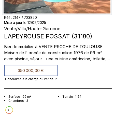
Réf
:
2147
/
723820
Mise à jour le 12/02/2025
Vente
/
Villa
/
Haute-Garonne
LAPEYROUSE FOSSAT
(
31180
)
Bien Immobilier à VENTE PROCHE DE TOULOUSE
Maison de l' année de construction 1976 de 99 m²
avec piscine, séjour , une cuisine américaine, toilette,
salle de bain avec douche , 5 places de parking dont
350 000,00 €
deux couvertes, terrain de 1154 m² arborer , toute
fenêtres double vitrage, comble moins de 15 ans très
Honoraires à la charge du vendeur
bien isoler deux types de chauffages : poile à bois, clim
réversible et comolus 250 litre solaire. une villa dans
Laperousse-Fossat une très belle Propriété
2
Surface
:
99
m
Terrain
:
1154
Chambres
:
3