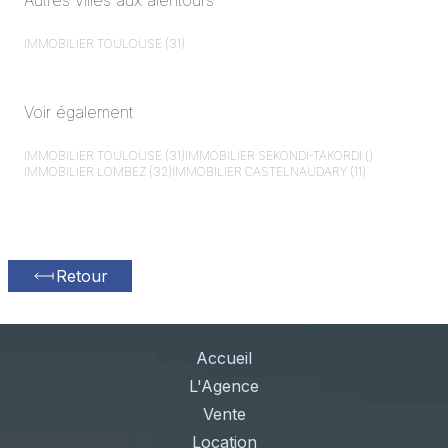
Autres villes aux alentours
IMMOBILIER
TOULOUSE (31)
Voir également
IMMOBILIER
TOULOUSE (31)
IMMOBILIER
SEKONDI-TAKORDI ()
IMMOBILIER
LOMBEZ (32)
IMMOBILIER
CASTELNAUDARY (11)
Retour
Accueil
L'Agence
Vente
Location