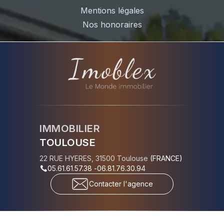
Mentions légales
Nos honoraires
IMMOBILIER
TOULOUSE
22 RUE HYERES
,
31500
Toulouse
(
FRANCE
)
05.61.61.57.38
-
06.81.76.30.94
Contacter l'agence