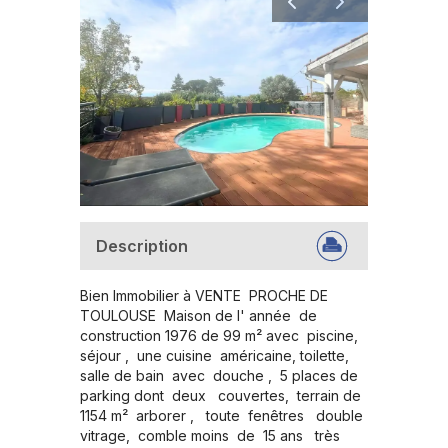
Description
Bien Immobilier à VENTE  PROCHE DE  
TOULOUSE  Maison de l' année  de  
construction 1976 de 99 m² avec  piscine,  
séjour ,  une cuisine  américaine, toilette, 
salle de bain  avec  douche ,  5 places de  
parking dont  deux   couvertes,  terrain de 
1154 m²  arborer ,   toute  fenêtres   double 
vitrage,  comble moins  de  15 ans   très  