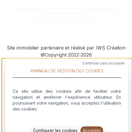
IMMOBILIER
TOULOUSE (31)
IMMOBILIER
SEKONDI-TAKORDI ()
IMMOBILIER
LOMBEZ (32)
IMMOBILIER
LAPEYROUSE FOSSAT (31)
IMMOBILIER
CASTELNAUDARY (11)
Site immobilier partenaire et réalisé par IWS Création
©Copyright 2022-2026
Continuer sans accepter
PANNEAU DE GESTION DES COOKIES
Ce site utilise des cookies afin de faciliter votre
navigation et améliorer l'expérience utilisateur. En
Logiciel immobilier
poursuivant votre navigation, vous acceptez l'utilisation
Création de site immobilier
des cookies.
Digitalisation & Télécommunication immobilière
Community Management immobilier
Stratégie & Conseil en image immobilier
Configurer les cookies
Accepter