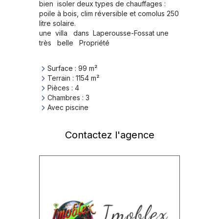
bien  isoler deux types de chauffages : 
poile à bois, clim réversible et comolus 250 
litre solaire.

une  villa   dans  Laperousse-Fossat une 
très   belle   Propriété
Surface
:
99
m²
Terrain
:
1154
m²
Pièces
:
4
Chambres
:
3
Avec piscine
Contactez l'agence