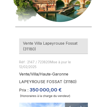
Vente
Villa
Lapeyrouse Fossat
(
31180
)
Réf
:
2147
/
723820
Mise à jour le
12/02/2025
Vente
/
Villa
/
Haute-Garonne
LAPEYROUSE FOSSAT
(
31180
)
350 000,00 €
Prix
:
(
Honoraires à la charge du vendeur
)