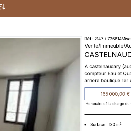
Réf
:
2147
/
726814
Mise
Vente
/
Immeuble
/
A
CASTELNAU
A castelnaudary (aude ) 11 400 Immeuble de ville avec trois étage Quatre
compteur Eau et Quatre compteur de Electricité RDC un local commercial avec
arrière boutique 1er étage appartement type T1 une grande pièce a vivre, une
cuisine et une salle de bain avec douche et wc 2me étage appartement Type T1
165 000,00 €
une grande pièce a vivre, une cuisine et une salle de bain avec douche et wc
3me étage appartement Type T1 une grande pièce a vivre, une cui
Honoraires à la charge du
2
Surface
:
130
m