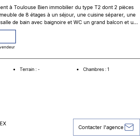
 cuisine séparer, une
nd balcon et une
ports
 vendeur
Terrain
:
-
Chambres
:
1
EX
Contacter l'agence