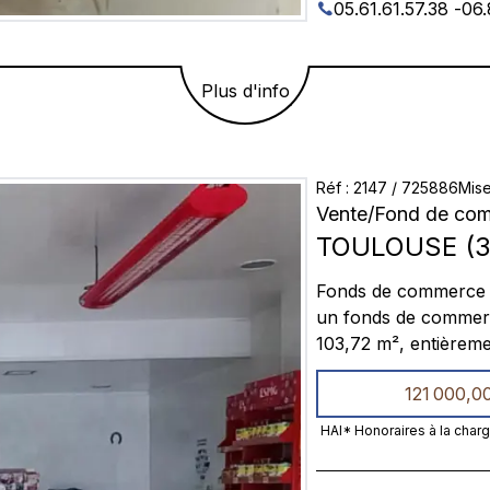
05.61.61.57.38
-
06.
Plus d'info
Réf
:
2147
/
725886
Mise
Vente
/
Fond de co
TOULOUSE
(
3
Fonds de commerce 
un fonds de commerce
103,72 m², entièreme
un espace de vente av
121 000,0
trancheuse, scie à o
climatisation et hott
HAI* Honoraires à la char
Loyer HT : 1 335 € /
visites sur demande.