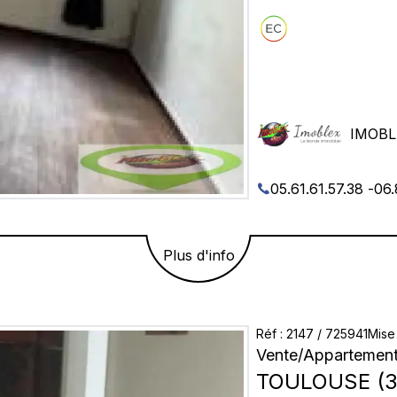
IMOBL
05.61.61.57.38
-
06.
Plus d'info
Réf
:
2147
/
725941
Mise 
Vente
/
Appartemen
TOULOUSE
(
3