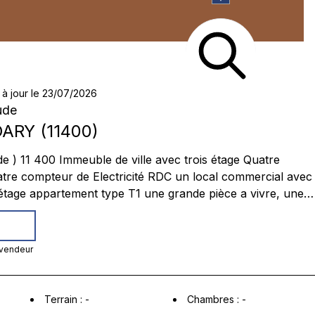
 à jour le 23/07/2026
ude
DARY
(
11400
)
sine et une
 vendeur
salle de bain avec douche et wc. Sous-sol une Cave
Terrain
:
-
Chambres
:
-