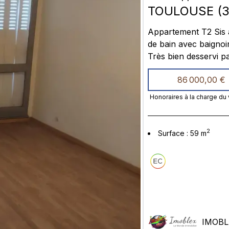
TOULOUSE
(
3
Appartement T2 Sis au RDC grand séjour, une chambre, une cuisine, une salle
de bain avec baignoire , un balcon, une cave et une place de parking aérienne .
Très bien desservi par des transport commun bus, Métro et très proches des
86 000,00 €
Honoraires à la charge du
2
Surface
:
59
m
IMOBL