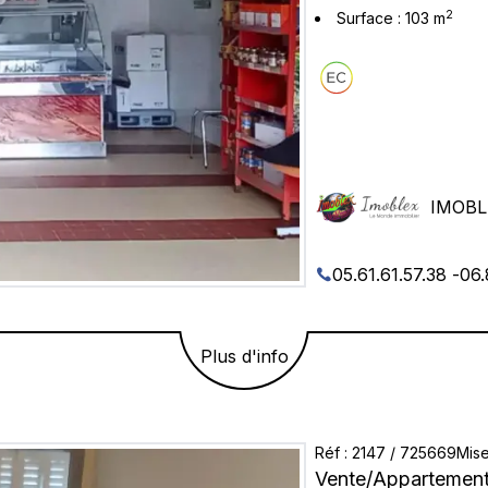
2
Surface
:
103
m
IMOBL
05.61.61.57.38
-
06.
Plus d'info
Réf
:
2147
/
725669
Mise
Vente
/
Appartemen