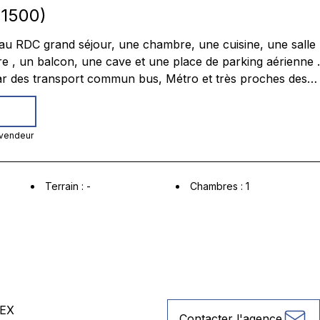
1500
)
écoles un rafraichissement à prévoir
 vendeur
Terrain
:
-
Chambres
:
1
EX
Contacter l'agence