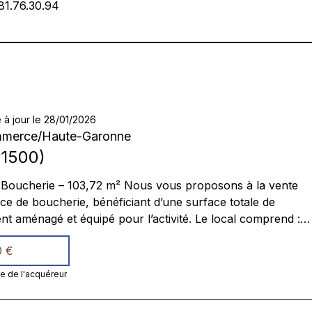
81.76.30.94
 à jour le 28/01/2026
mmerce
/
Haute-Garonne
1500
)
Boucherie – 103,72 m² Nous vous proposons à la vente
 de boucherie, bénéficiant d’une surface totale de
nt aménagé et équipé pour l’activité. Le local comprend :
ec vitrine réfrigérée, un laboratoire équipé (hachoir,
0 €
s, table de pousse), une chambre froide, un système de
e, un espace bureau et un vestiaire Conditions locatives :
ge de l'acquéreur
 mois Loyer charges comprises : 1 957 € / mois. Dossier et