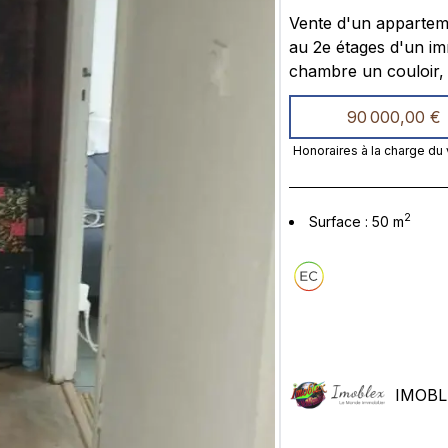
Vente d'un appartement à Toulouse Bien immobilier du type T2 dont 2 pièces
au 2e étages d'un immeuble de 8 étages à un séjour, une
chambre un couloir, salle de bain avec baignoire et WC un gra
cave au sous-sol le tous avec une belle vue verte et très calme Très bien
90 000,00 €
desservie pour des transport en commun des écoles des petits commerces,
terrains pour des s
Honoraires à la charge du
2
Surface
:
50
m
IMOBL