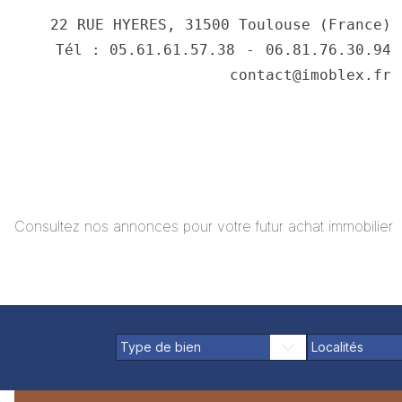
22 RUE HYERES, 31500 Toulouse (France)
Tél : 05.61.61.57.38
⠀-⠀
06.81.76.30.94
contact@imoblex.fr
Consultez nos annonces pour votre futur achat immobilier
Type de bien
Localités