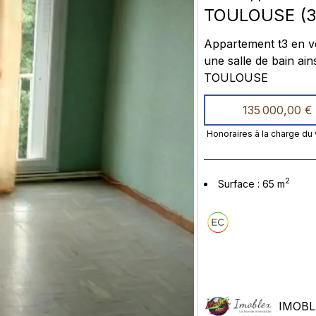
TOULOUSE
(
3
Appartement t3 en v
une salle de bain ai
TOULOUSE
135 000,00 €
Honoraires à la charge du
2
Surface
:
65
m
IMOBL