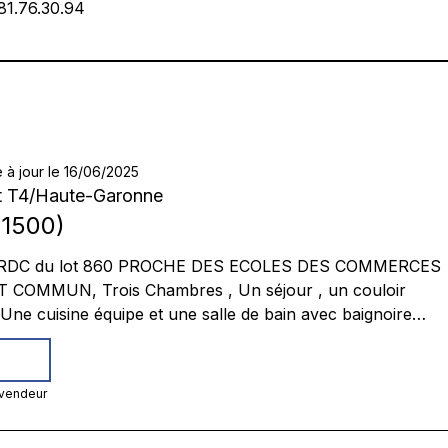
81.76.30.94
 à jour le 16/06/2025
 T4
/
Haute-Garonne
1500
)
860 PROCHE DES ECOLES DES COMMERCES
MUN, Trois Chambres , Un séjour , un couloir
, une cave double vitrage et volet électrique sur
l'ensemble des fenêtres immeuble très biens entretenue
 vendeur