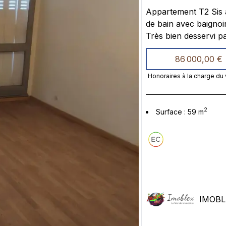
Appartement T2 Sis au RDC grand séjour, une chambre, une cuisine, une salle
de bain avec baignoire , un balcon, une cave et une place de parking aérienne .
Très bien desservi par des transport commun bus, Métro et très proches des
86 000,00 €
Honoraires à la charge du
2
Surface
:
59
m
IMOBL