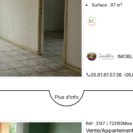
2
Surface
:
97
m
IMOBL
05.61.61.57.38
-
06.
Plus d'info
Réf
:
2147
/
723192
Mise 
Vente
/
Appartemen