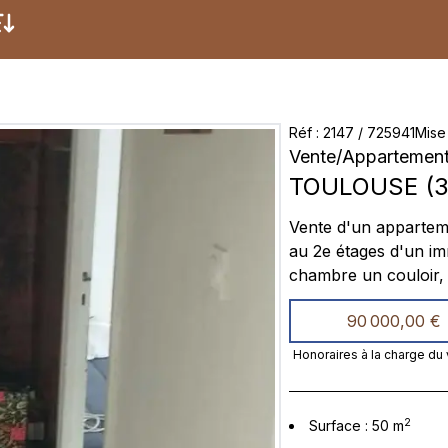
Réf
:
2147
/
725941
Mise 
Vente
/
Appartemen
TOULOUSE
(
3
Vente d'un appartement à Toulouse Bien immobilier du type T2 dont 2 pièces
au 2e étages d'un immeuble de 8 étages à un séjour, une
chambre un couloir, salle de bain avec baignoire et WC un gra
cave au sous-sol le tous avec une belle vue verte et très calme Très bien
90 000,00 €
desservie pour des transport en commun des écoles des petits commerces,
terrains pour des s
Honoraires à la charge du
2
Surface
:
50
m