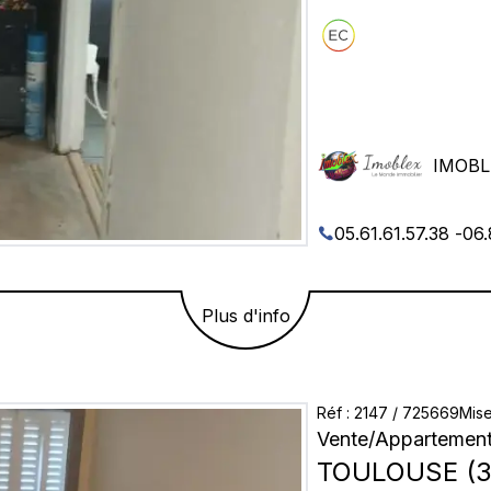
IMOBL
05.61.61.57.38
-
06.
Plus d'info
Réf
:
2147
/
725669
Mise
Vente
/
Appartemen
TOULOUSE
(
3