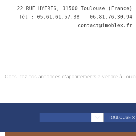
22 RUE HYERES, 31500 Toulouse (France)
Tél : 05.61.61.57.38
⠀-⠀
06.81.76.30.94
contact@imoblex.fr
Consultez nos annonces
d'appartements
à vendre à
Toul
TOULOUSE