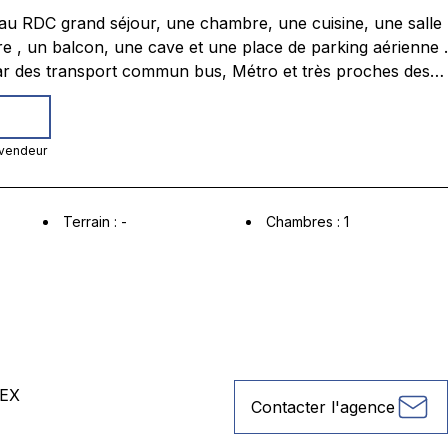
écoles un rafraichissement à prévoir
 vendeur
Terrain
:
-
Chambres
:
1
EX
Contacter l'agence