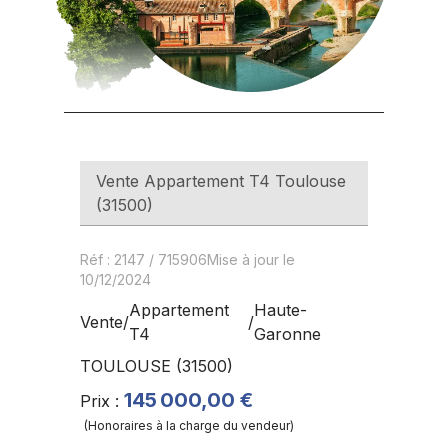
Vente
Appartement T4
Toulouse
(
31500
)
Réf
:
2147
/
715906
Mise à jour le
10/12/2024
Appartement
Haute-
Vente
/
/
T4
Garonne
TOULOUSE
(
31500
)
145 000,00 €
Prix
:
(
Honoraires à la charge du vendeur
)