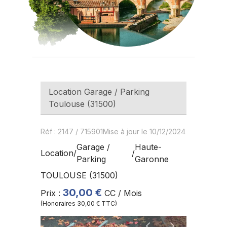
Location
Garage / Parking
Toulouse
(
31500
)
Réf
:
2147
/
715901
Mise à jour le 10/12/2024
Garage /
Haute-
Location
/
/
Parking
Garonne
TOULOUSE
(
31500
)
30,00 €
Prix
:
CC / Mois
(Honoraires
30,00 €
TTC)