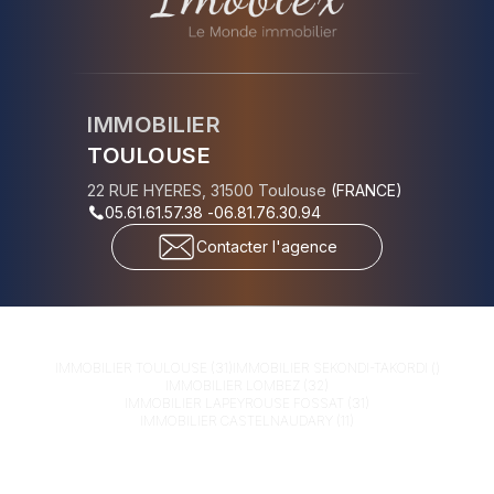
IMMOBILIER
TOULOUSE
22 RUE HYERES
,
31500
Toulouse
(
FRANCE
)
05.61.61.57.38
-
06.81.76.30.94
Contacter l'agence
IMMOBILIER
TOULOUSE (31)
IMMOBILIER
SEKONDI-TAKORDI ()
IMMOBILIER
LOMBEZ (32)
IMMOBILIER
LAPEYROUSE FOSSAT (31)
IMMOBILIER
CASTELNAUDARY (11)