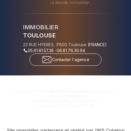
IMMOBILIER
TOULOUSE
22 RUE HYERES
,
31500
Toulouse
(
FRANCE
)
05.61.61.57.38
-
06.81.76.30.94
Contacter l'agence
IMMOBILIER
TOULOUSE (31)
IMMOBILIER
SEKONDI-TAKORDI ()
IMMOBILIER
LOMBEZ (32)
IMMOBILIER
LAPEYROUSE FOSSAT (31)
IMMOBILIER
CASTELNAUDARY (11)
Site immobilier partenaire et réalisé par IWS Création