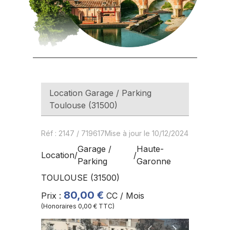
Location
Garage / Parking
Toulouse
(
31500
)
Réf
:
2147
/
719617
Mise à jour le 10/12/2024
Garage /
Haute-
Location
/
/
Parking
Garonne
TOULOUSE
(
31500
)
80,00 €
Prix
:
CC / Mois
(Honoraires
0,00 €
TTC)