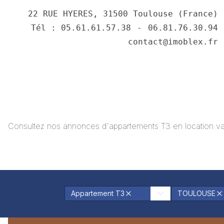
22 RUE HYERES, 31500 Toulouse (France)
Tél : 05.61.61.57.38
⠀-⠀
06.81.76.30.94
contact@imoblex.fr
Consultez nos annonces
d'appartements T3
en location 
Appartement T3
TOULOUSE