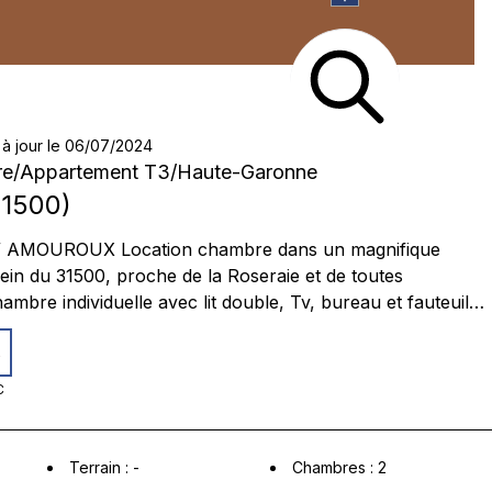
 à jour le 06/07/2024
re
/
Appartement T3
/
Haute-Garonne
1500
)
/ AMOUROUX Location chambre dans un magnifique
in du 31500, proche de la Roseraie et de toutes
mbre individuelle avec lit double, Tv, bureau et fauteuil
ambre est complétée par plusieurs rangements (armoire et
s
ation, double vitrage partout, bien tout confort avec une
 une cuisine équipée en libre service, micro ondes, machine
C
à laver, sèche linge. Séjour, avec canapé TV, WIFI Prix 50 euros/nuit
Terrain
:
-
Chambres
:
2