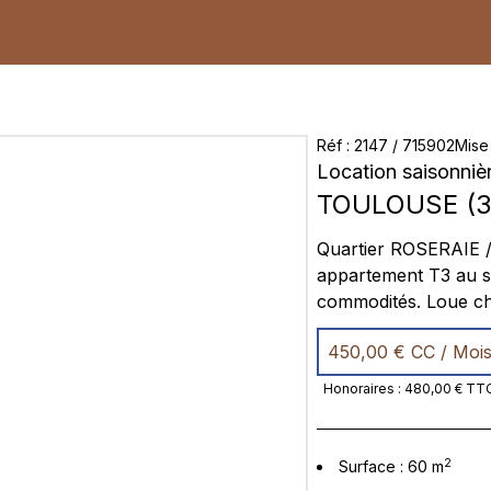
Réf
:
2147
/
715902
Mise
Location saisonniè
TOULOUSE
(
3
Quartier ROSERAIE 
appartement T3 au se
commodités. Loue cha
également. Cette ch
450,00 €
CC / Moi
tiroirs) . Bonne isol
douche à l'italienne,
Honoraires
:
480,00 €
TT
2
Surface
:
60
m