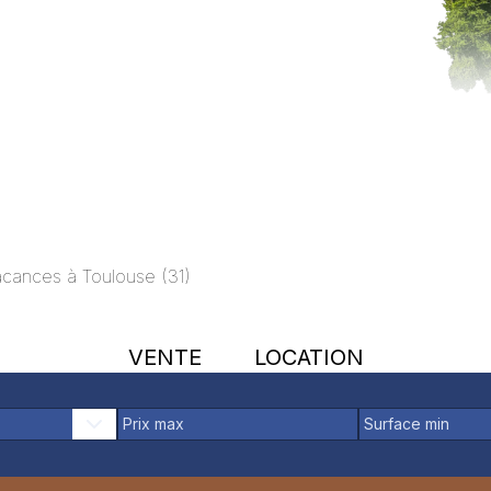
vacances à
Toulouse
(
31
)
VENTE
LOCATION