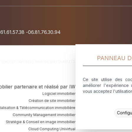
.61.61.57.38
-
06.81.76.30.94
PANNEAU D
R
SEKONDI-TAKORDI ()
IMMOBILIER
LOMBEZ (32)
IMMOBILIER
LAPEYROUSE FOSSA
Ce site utilise des coo
améliorer l'expérience u
obilier partenaire et réalisé par IWS Création ©Copyright 
vous acceptez l'utilisati
Logiciel immobilier
Création de site immobilier
italisation & Télécommunication immobilière
Configu
Community Management immobilier
Stratégie & Conseil en image immobilier
Cloud Computing Univirtual