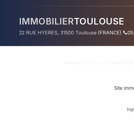
IMMOBILIER
TOULOUSE
22 RUE HYERES
,
31500
Toulouse
(
FRANCE
)
05
IMMOBILIER
TOULOUSE (31)
IMMOBILIE
Site imm
Dig