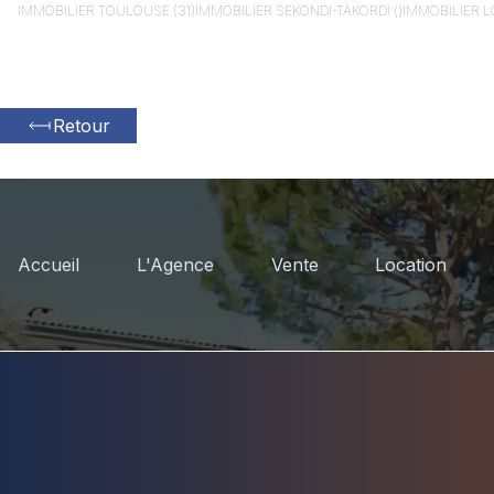
IMMOBILIER
TOULOUSE (31)
IMMOBILIER
SEKONDI-TAKORDI ()
IMMOBILIER
L
Retour
Accueil
L'Agence
Vente
Location