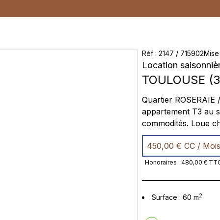
Réf
:
2147
/
715902
Mise
Location saisonniè
TOULOUSE
(
3
Quartier ROSERAIE 
appartement T3 au se
commodités. Loue cha
également. Cette ch
450,00 €
CC / Moi
tiroirs) . Bonne isol
douche à l'italienne,
Honoraires
:
480,00 €
TT
2
Surface
:
60
m