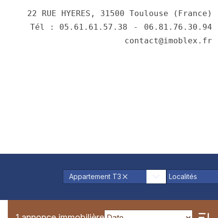
22 RUE HYERES, 31500 Toulouse (France)
Tél : 05.61.61.57.38
⠀-⠀
06.81.76.30.94
contact@imoblex.fr
Appartement T3
Localités
1 annonce immobilière