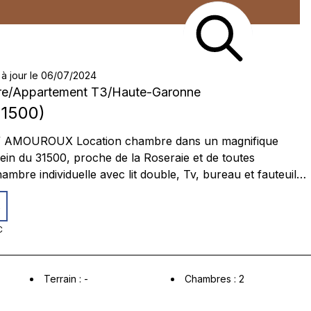
 à jour le 06/07/2024
re
/
Appartement T3
/
Haute-Garonne
1500
)
/ AMOUROUX Location chambre dans un magnifique
in du 31500, proche de la Roseraie et de toutes
mbre individuelle avec lit double, Tv, bureau et fauteuil
ambre est complétée par plusieurs rangements (armoire et
s
ation, double vitrage partout, bien tout confort avec une
 une cuisine équipée en libre service, micro ondes, machine
C
à laver, sèche linge. Séjour, avec canapé TV, WIFI Prix 50 euros/nuit
Terrain
:
-
Chambres
:
2