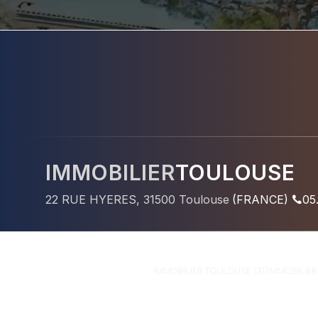
IMMOBILIER
TOULOUSE
22 RUE HYERES
,
31500
Toulouse
(
FRANCE
)
05
IMMOBILIER
TOULOUSE (31)
IMMOBILIE