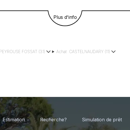
Plus d'info
PEYROUSE FOSSAT
(
31
)
Achat
CASTELNAUDARY
(
11
)
Estimation
Recherche?
Simulation de prêt