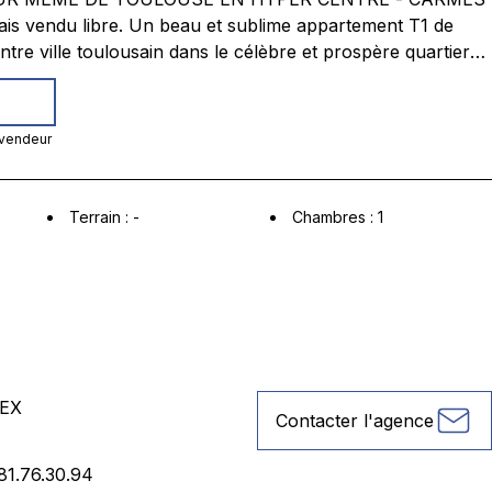
au et sublime appartement T1 de
re ville toulousain dans le célèbre et prospère quartier
 séjour/chambre avec
ette séparée et une salle de bain avec WC. Appartement
 vendeur
ntérieur de l'immeuble, Copropriété calme et paisible.
Terrain
:
-
Chambres
:
1
EX
Contacter l'agence
81.76.30.94