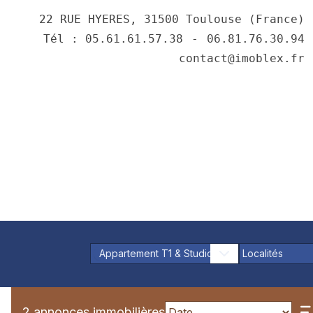
22 RUE HYERES, 31500 Toulouse (France)
Tél : 05.61.61.57.38
⠀-⠀
06.81.76.30.94
contact@imoblex.fr
Appartement T1 & Studio
Localités
2 annonces immobilières