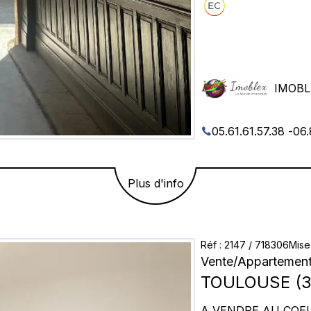
Jardin des plantes, 
Verdier) à 5minutes à
de métro C (en const
N'hesitez pas à me co
IMOBL
05.61.61.57.38
-
06.
Plus d'info
Réf
:
2147
/
718306
Mise
Vente
/
Appartement
TOULOUSE
(
3
A VENDRE AU COEUR MEME DE 