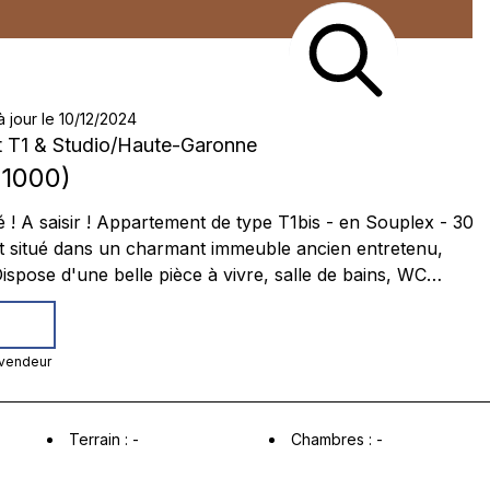
à jour le 10/12/2024
 T1 & Studio
/
Haute-Garonne
1000
)
 ! A saisir ! Appartement de type T1bis - en Souplex - 30
ispose d'une belle pièce à vivre, salle de bains, WC
ine. Il est très fonctionnel. Une cave de 17m2 complete ce
 électrique, appartement non meublé, quartier calme et
 vendeur
e de sérieux atouts et de
és : résidence principale, investissement locatif, ou même
t à prévoir. (peut être
Terrain
:
-
Chambres
:
-
général - DPE F) A proximité : - Nombreux
estaurants et proches de toutes autres commodités -