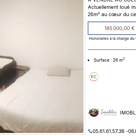
Actuellement loué mais vendu libre. Un be
26m² au cœur du cent
des carmes. Cet appartement est rénové, pas de travaux à prévoir. Il est
185 000,00 €
proche de toute commodité. Ce bien comprend, un beau
placard, une kitchen
Honoraires à la charge du
donnant sur la cour i
2
Surface
:
26
m
IMOBL
05.61.61.57.38
-
06.