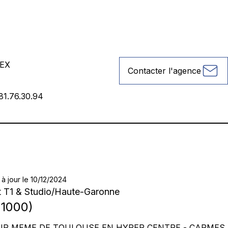
jardin du Grand-Rond, canal du Midi - Métro (François
 pied environ, et à partir de 2028, accès à la nouvelle ligne
ruction) - Métro (Jean Jaures) à 5 minutes à pied environ,
ntacter pour me faire pars de vos disponibilités.
EX
Contacter l'agence
81.76.30.94
 à jour le 10/12/2024
 T1 & Studio
/
Haute-Garonne
1000
)
TOULOUSE EN HYPER CENTRE - CARMES