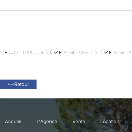
Achat
TOULOUSE
(
31
)
Achat
LOMBEZ
(
32
)
Achat
LA
Retour
Accueil
L'Agence
Vente
Location