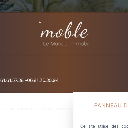
.61.61.57.38
-
06.81.76.30.94
PANNEAU D
R
SEKONDI-TAKORDI ()
IMMOBILIER
LOMBEZ (32)
IMMOBILIER
LAPEYROUSE FOSSA
Ce site utilise des coo